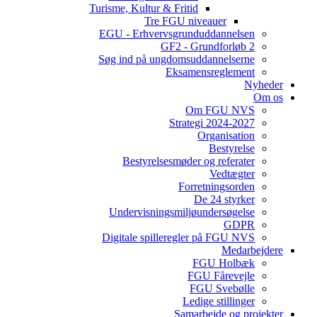
Turisme, Kultur & Fritid
Tre FGU niveauer
EGU - Erhvervsgrunduddannelsen
GF2 - Grundforløb 2
Søg ind på ungdomsuddannelserne
Eksamensreglement
Nyheder
Om os
Om FGU NVS
Strategi 2024-2027
Organisation
Bestyrelse
Bestyrelsesmøder og referater
Vedtægter
Forretningsorden
De 24 styrker
Undervisningsmiljøundersøgelse
GDPR
Digitale spilleregler på FGU NVS
Medarbejdere
FGU Holbæk
FGU Fårevejle
FGU Svebølle
Ledige stillinger
Samarbejde og projekter