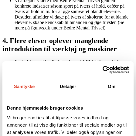
Vi arbejder videre med Bedre Mental Trivsel gennem
konkrete indsatser såsom sport på tværs af hold, caféer på
tværs af hold m.m. for at øge samværet blandt eleverne.
Desuden afholder vi dage på tværs af skolerne for at blande
eleverne, skabe kendskab til hinanden og øge trivslen (Se
mere på fgunvs.dk under Bedre Mental Trivsel).
4. Flere elever oplever manglende
introduktion til værktøj og maskiner
Fra ledelsens side vil vi involvere AMR i dette punkt for
tættere oplæring og sikring af introduktionen til diverse
maskiner, arbejdsstillinger m.m.
Vi uddanner personale i paragraf 17 – sikkerhedskursus – så
eleverne kan undervises i dette, og det sikres ude på holdene
Samtykke
Detaljer
Om
på alle tre skoler.
Vi sørger for oplæg udefra, blandt andet fra 3F, så eleverne
klædes på til egne rettigheder og får viden om, hvordan de
sikres i deres fremtidige arbejde.
Denne hjemmeside bruger cookies
Læs resultaterne af undervisningsmiljøundersøgelsen 2025
Vi bruger cookies til at tilpasse vores indhold og
annoncer, til at vise dig funktioner til sociale medier og til
Læs handleplanen for 2025
at analysere vores trafik. Vi deler også oplysninger om