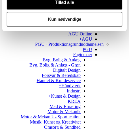
Tillad alle
Skoleydelse
Elevhistorier
Uddannelser
Uddannelsesspor
Kun nødvendige
AGU - Almen Grunduddannelse
AGU
AGU Online
AGU+
PGU - Produktionsgrunduddannelsen
PGU
Fagtemaer
Byg, Bolig & Anlæg
Byg, Bolig & Anlæg - Grøn
Digitalt Design
Forsvar & Beredskab
Handel & Kundeservice
Håndværk+
Industri
Kunst & Design+
KREA
Mad & Ernæring
Motor & Mekanik
Motor & Mekanik - Sportucation
Musik, Kunst og Kreativitet
Omsorg & Sundhed