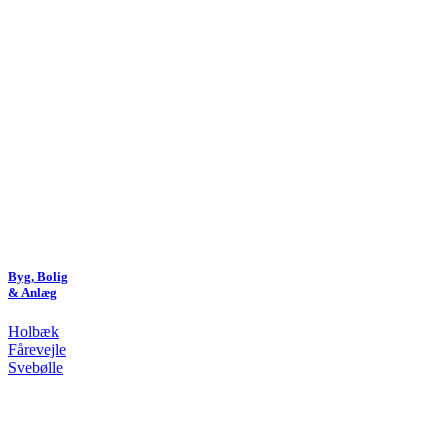
Byg, Bolig
& Anlæg
Holbæk
Fårevejle
Svebølle