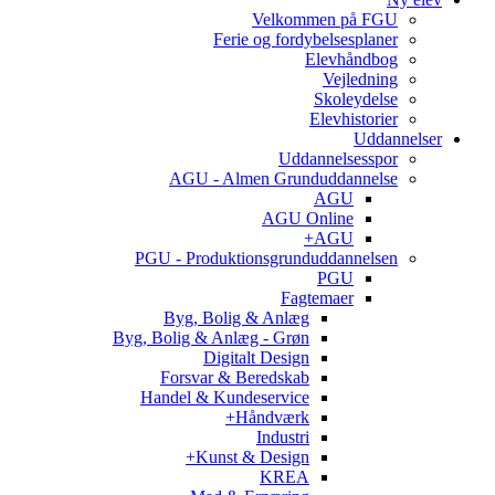
Velkommen på FGU
Ferie og fordybelsesplaner
Elevhåndbog
Vejledning
Skoleydelse
Elevhistorier
Uddannelser
Uddannelsesspor
AGU - Almen Grunduddannelse
AGU
AGU Online
AGU+
PGU - Produktionsgrunduddannelsen
PGU
Fagtemaer
Byg, Bolig & Anlæg
Byg, Bolig & Anlæg - Grøn
Digitalt Design
Forsvar & Beredskab
Handel & Kundeservice
Håndværk+
Industri
Kunst & Design+
KREA