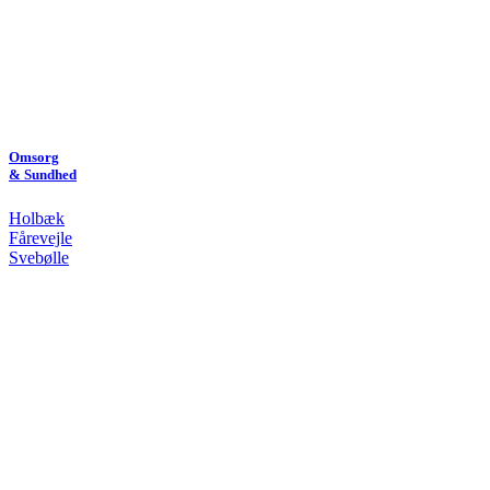
Omsorg
& Sundhed
Holbæk
Fårevejle
Svebølle