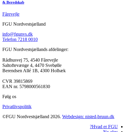
& Beredskab
Fårevejle
FGU Nordvestsjælland
info@fgunvs.dk
Telefon 7218 0010
FGU Nordvestsjællands afdelinger:
Rådhusvej 75, 4540 Fårevejle
Saltoftevænge 4, 4470 Svebølle
Berendsen Allé 1B, 4300 Holbæk
CVR 39815869
EAN nr. 5798000561830
Følg os
Privatlivspolitik
©FGU Nordvestsjælland 2026.
Webdesign: nisted-bruun.dk
Hvad er FGU?
Ny elev