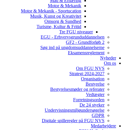
Mad & Ernæring
Motor & Mekanik
Motor & Mekanik - Sportucation
Musik, Kunst og Kreativitet
Omsorg & Sundhed
Turisme, Kultur & Fritid
Tre FGU niveauer
EGU - Erhvervsgrunduddannelsen
GF2 - Grundforløb 2
Søg ind på ungdomsuddannelserne
Eksamensreglement
Nyheder
Om os
Om FGU NVS
Strategi 2024-2027
Organisation
Bestyrelse
Bestyrelsesmøder og referater
Vedtægter
Forretningsorden
De 24 styrker
Undervisningsmiljøundersøgelse
GDPR
Digitale spilleregler på FGU NVS
Medarbejdere