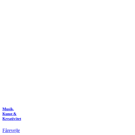
Musik,
Kunst &
Kreativitet
Fårevejle