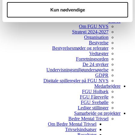
Søg ind på ungdomsuddannelserne
Kun nødvendige
Eksamensreglement
Nyheder
Om os
Om FGU NVS
Strategi 2024-2027
Organisation
Bestyrelse
Bestyrelsesmøder og referater
Vedtægter
Forretningsorden
De 24 styrker
Undervisningsmiljøundersøgelse
GDPR
Digitale spilleregler på FGU NVS
Medarbejdere
FGU Holbæk
FGU Fårevejle
FGU Svebølle
Ledige stillinger
Samarbejde og projekter
Bedre Mental Trivsel
Om Bedre Mental Trivsel
Trivselsindsatser
Resultater