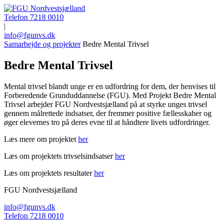
Telefon 7218 0010
|
info@fgunvs.dk
Samarbejde og projekter
Bedre Mental Trivsel
Bedre Mental Trivsel
Mental trivsel blandt unge er en udfordring for dem, der henvises til
Forberedende Grunduddannelse (FGU). Med Projekt Bedre Mental
Trivsel arbejder FGU Nordvestsjælland på at styrke unges trivsel
gennem målrettede indsatser, der fremmer positive fællesskaber og
øger elevernes tro på deres evne til at håndtere livets udfordringer.
Læs mere om projektet
her
Læs om projektets trivselsindsatser
her
Læs om projektets resultater
her
FGU Nordvestsjælland
info@fgunvs.dk
Telefon 7218 0010