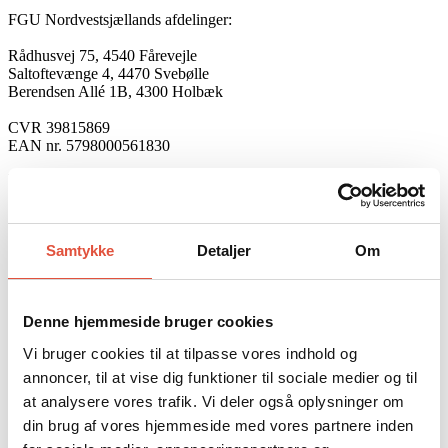
FGU Nordvestsjællands afdelinger:
Rådhusvej 75, 4540 Fårevejle
Saltoftevænge 4, 4470 Svebølle
Berendsen Allé 1B, 4300 Holbæk
CVR 39815869
EAN nr. 5798000561830
Følg os
Privatlivspolitik
©FGU Nordvestsjælland 2026.
Webdesign: nisted-bruun.dk
Samtykke
Detaljer
Om
Hvad er FGU?
Ny elev
Velkommen på FGU
Denne hjemmeside bruger cookies
Ferie og fordybelsesplaner
Vi bruger cookies til at tilpasse vores indhold og
Elevhåndbog
Vejledning
annoncer, til at vise dig funktioner til sociale medier og til
Skoleydelse
at analysere vores trafik. Vi deler også oplysninger om
Elevhistorier
din brug af vores hjemmeside med vores partnere inden
Uddannelser
Uddannelsesspor