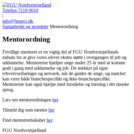
Telefon 7218 0010
|
info@fgunvs.dk
Samarbejde og projekter
Mentorordning
Mentorordning
Frivillige mentorer er en vigtig del af FGU Nordvestsjællands
indsats for at give vores elever ekstra støtte i overgangen til job og
uddannelse. Mentorerne hjælper unge under 25 år med at komme
godt i gang med uddannelse og job. De trækker på egne
erhvervserfaringer og netværk, når de guider de unge, og matchet
kan være både branchespecifikt og ikke-branchespecifikt.
Mentorerne kan også hjælpe med forståelse og træning i det danske
sprog.
Læs om mentorordningen
her
Tilmeld dig som mentor
her
Find mentorredsskaber
her
FGU Nordvestsjælland