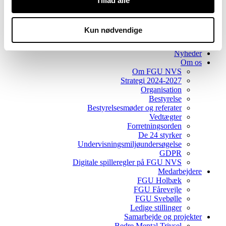
Tillad alle
Tre FGU niveauer
EGU - Erhvervsgrunduddannelsen
GF2 - Grundforløb 2
Kun nødvendige
Søg ind på ungdomsuddannelserne
Eksamensreglement
Nyheder
Om os
Om FGU NVS
Strategi 2024-2027
Organisation
Bestyrelse
Bestyrelsesmøder og referater
Vedtægter
Forretningsorden
De 24 styrker
Undervisningsmiljøundersøgelse
GDPR
Digitale spilleregler på FGU NVS
Medarbejdere
FGU Holbæk
FGU Fårevejle
FGU Svebølle
Ledige stillinger
Samarbejde og projekter
Bedre Mental Trivsel