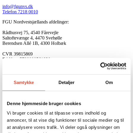
info@fgunvs.dk
Telefon 7218 0010
FGU Nordvestsjællands afdelinger:
Rådhusvej 75, 4540 Fårevejle
Saltoftevænge 4, 4470 Svebølle
Berendsen Allé 1B, 4300 Holbæk
CVR 39815869
EAN nr. 5798000561830
Følg os
Privatlivspolitik
Samtykke
Detaljer
Om
©FGU Nordvestsjælland 2026.
Webdesign: nisted-bruun.dk
Hvad er FGU?
Denne hjemmeside bruger cookies
Ny elev
Velkommen på FGU
Vi bruger cookies til at tilpasse vores indhold og
Ferie og fordybelsesplaner
annoncer, til at vise dig funktioner til sociale medier og til
Elevhåndbog
Vejledning
at analysere vores trafik. Vi deler også oplysninger om
Skoleydelse