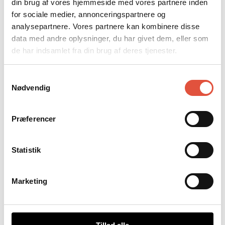
din brug af vores hjemmeside med vores partnere inden
Elevhistorier
for sociale medier, annonceringspartnere og
Uddannelser
Uddannelsesspor
analysepartnere. Vores partnere kan kombinere disse
AGU - Almen Grunduddannelse
data med andre oplysninger, du har givet dem, eller som
AGU
de har indsamlet fra din brug af deres tjenester.
AGU Online
AGU+
PGU - Produktionsgrunduddannelsen
Samtykkevalg
PGU
Nødvendig
Fagtemaer
Byg, Bolig & Anlæg
Byg, Bolig & Anlæg - Grøn
Digitalt Design
Præferencer
Forsvar & Beredskab
Handel & Kundeservice
Håndværk+
Statistik
Industri
Kunst & Design+
KREA
Mad & Ernæring
Marketing
Motor & Mekanik
Motor & Mekanik - Sportucation
Musik, Kunst og Kreativitet
Omsorg & Sundhed
Turisme, Kultur & Fritid