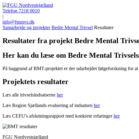
Telefon 7218 0010
|
info@fgunvs.dk
Samarbejde og projekter
Bedre Mental Trivsel
Resultater
Resultater fra projekt Bedre Mental Trivs
Her kan du læse om Bedre Mental Trivselsp
På baggrund af BMT-projektet er der udarbejdet følgeforskning for at 
Projektets resultater
Læs alle trivselsindsatserne
her
Læs Region Sjællands evaluering af indsatsen
her
Læs CEFU's afslutningsrapport med konkrete erfaringer
her
FGU Nordvestsjælland