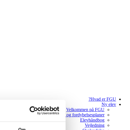
Hvad er FGU?
Ny elev
Velkommen på FGU
Ferie og fordybelsesplaner
Elevhåndbog
Vejledning
Om