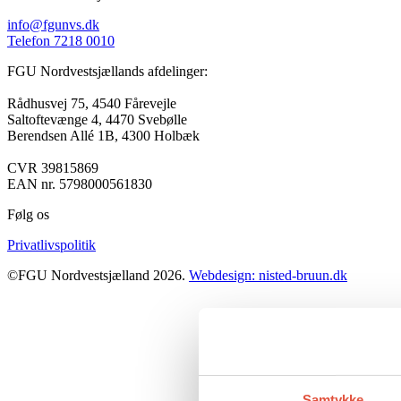
info@fgunvs.dk
Telefon 7218 0010
FGU Nordvestsjællands afdelinger:
Rådhusvej 75, 4540 Fårevejle
Saltoftevænge 4, 4470 Svebølle
Berendsen Allé 1B, 4300 Holbæk
CVR 39815869
EAN nr. 5798000561830
Følg os
Privatlivspolitik
©FGU Nordvestsjælland 2026.
Webdesign: nisted-bruun.dk
Samtykke