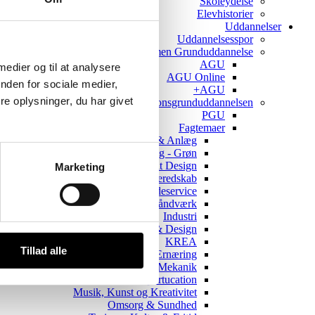
Skoleydelse
Elevhistorier
Uddannelser
Uddannelsesspor
AGU - Almen Grunduddannelse
AGU
 medier og til at analysere
AGU Online
nden for sociale medier,
AGU+
e oplysninger, du har givet
PGU - Produktionsgrunduddannelsen
PGU
Fagtemaer
Byg, Bolig & Anlæg
Byg, Bolig & Anlæg - Grøn
Digitalt Design
Marketing
Forsvar & Beredskab
Handel & Kundeservice
Håndværk+
Industri
Kunst & Design+
KREA
Tillad alle
Mad & Ernæring
Motor & Mekanik
Motor & Mekanik - Sportucation
Musik, Kunst og Kreativitet
Omsorg & Sundhed