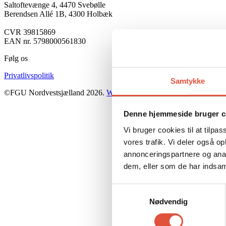
Saltoftevænge 4, 4470 Svebølle
Berendsen Allé 1B, 4300 Holbæk
CVR 39815869
EAN nr. 5798000561830
Følg os
Privatlivspolitik
Samtykke
©FGU Nordvestsjælland 2026.
Webdesign: nisted-bruun.dk
Denne hjemmeside bruger c
Vi bruger cookies til at tilpas
vores trafik. Vi deler også 
annonceringspartnere og anal
dem, eller som de har indsaml
Samtykkevalg
Nødvendig