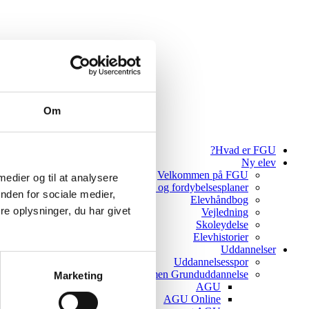
Om
Hvad er FGU?
Ny elev
Velkommen på FGU
 medier og til at analysere
Ferie og fordybelsesplaner
nden for sociale medier,
Elevhåndbog
e oplysninger, du har givet
Vejledning
Skoleydelse
Elevhistorier
Uddannelser
Uddannelsesspor
AGU - Almen Grunduddannelse
Marketing
AGU
AGU Online