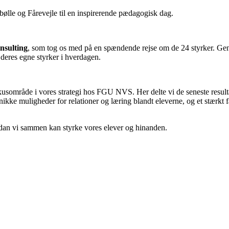
ølle og Fårevejle til en inspirerende pædagogisk dag.
sulting
, som tog os med på en spændende rejse om de 24 styrker. Genn
 deres egne styrker i hverdagen.
kusområde i vores strategi hos FGU NVS. Her delte vi de seneste result
r unikke muligheder for relationer og læring blandt eleverne, og et stærk
rdan vi sammen kan styrke vores elever og hinanden.