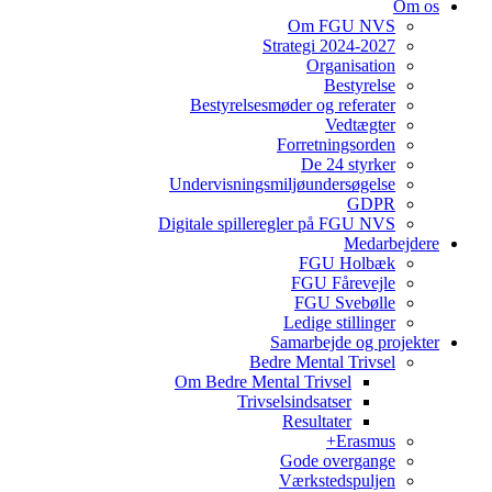
Om os
Om FGU NVS
Strategi 2024-2027
Organisation
Bestyrelse
Bestyrelsesmøder og referater
Vedtægter
Forretningsorden
De 24 styrker
Undervisningsmiljøundersøgelse
GDPR
Digitale spilleregler på FGU NVS
Medarbejdere
FGU Holbæk
FGU Fårevejle
FGU Svebølle
Ledige stillinger
Samarbejde og projekter
Bedre Mental Trivsel
Om Bedre Mental Trivsel
Trivselsindsatser
Resultater
Erasmus+
Gode overgange
Værkstedspuljen