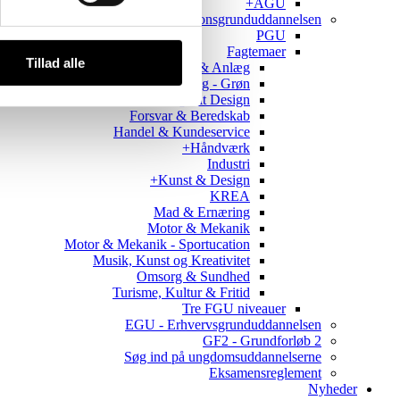
AGU+
PGU - Produktionsgrunduddannelsen
PGU
Fagtemaer
Tillad alle
Byg, Bolig & Anlæg
Byg, Bolig & Anlæg - Grøn
Digitalt Design
Forsvar & Beredskab
Handel & Kundeservice
Håndværk+
Industri
Kunst & Design+
KREA
Mad & Ernæring
Motor & Mekanik
Motor & Mekanik - Sportucation
Musik, Kunst og Kreativitet
Omsorg & Sundhed
Turisme, Kultur & Fritid
Tre FGU niveauer
EGU - Erhvervsgrunduddannelsen
GF2 - Grundforløb 2
Søg ind på ungdomsuddannelserne
Eksamensreglement
Nyheder